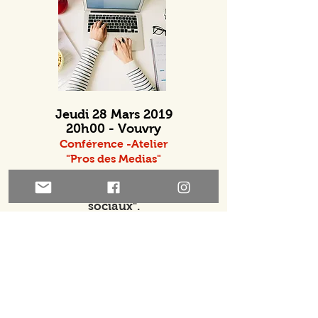
Jeudi 28 Mars 2019
20h00 - Vouvry
Conférence -Atelier
"Pros des Medias"
Conférence autour du thème
"Internet, Medias et réseaux
sociaux".
En collaboration avec les
APE de Collombey-Muraz,
Vionnaz et Vouvry