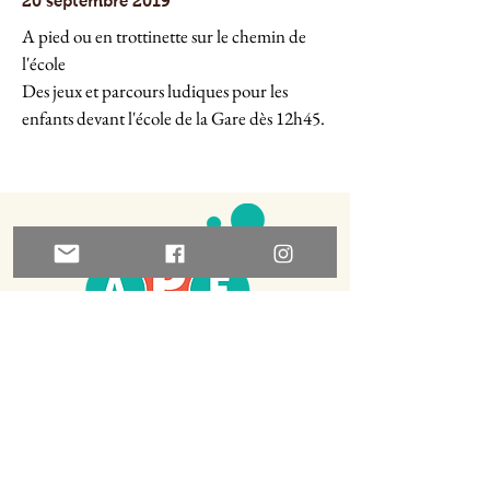
20 septembre 2019
A pied ou en trottinette sur le chemin de 
l'école 
Des jeux et parcours ludiques pour les 
enfants devant l'école de la Gare dès 12h45.
© Tous droits réservés APE 2025-
Contenus
:
APE Monthey -
ape.monthey@gmail.com
-
Visuel
: Thierry Ebener -
thierry.ebener@bluewin.ch